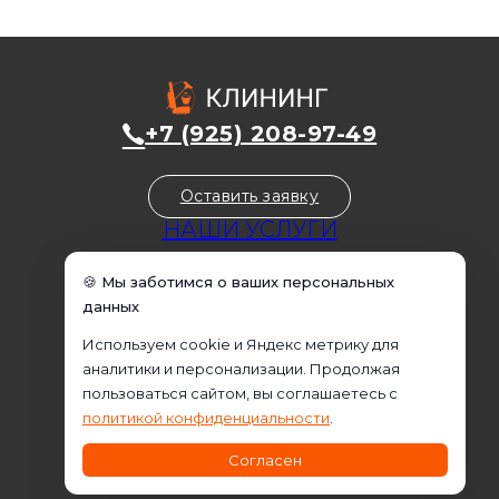
+7 (925) 208-97-49
Оставить заявку
НАШИ УСЛУГИ
Уборка домов
🍪 Мы заботимся о ваших персональных
Уборка квартир
данных
Уборка коммерческих помещений
Используем cookie и Яндекс метрику для
Уборка офисов
аналитики и персонализации. Продолжая
Домработница
пользоваться сайтом, вы соглашаетесь с
Клининговые услуги
политикой конфиденциальности
.
Химчистка
Согласен
Промышленный альпинизм