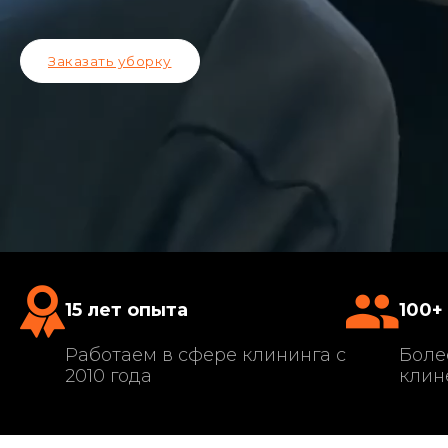
Заказать уборку
15 лет опыта
100+
Работаем в сфере клининга с
Боле
2010 года
клин