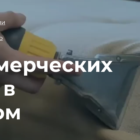
ИИ
О
мерческих
 в
ом