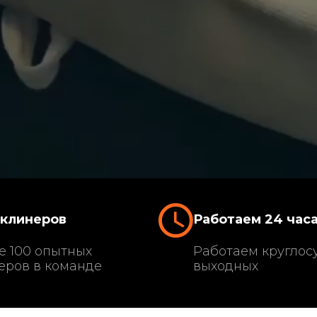
 клинеров
Работаем 24 час
е 100 опытных
Работаем круглосу
еров в команде
выходных